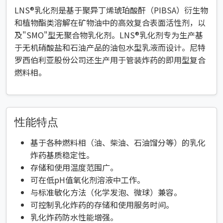
LNS®乳化剂是基于聚异丁烯琥珀酸酐（PIBSA）衍生物
和植物酯类溶解在矿物油中的高效复合表面活性剂，以
及"SMO"型无聚合物乳化剂。LNS®乳化剂专为生产基
于无机硝酸盐和石油产品的油包水型乳液而设计。尼特
罗西伯利亚股份公司还生产用于管装炸药的即用型复合
燃料相。
性能特点
基于各种燃料相（油、柴油、石油馏分等）的乳化
炸药基质稳定性。
存储和使用温度范围广。
可在低pH值氧化剂溶液中工作。
与标准敏化方法（化学发泡、微球）兼容。
可控制乳化炸药的存储和使用服务时间。
乳化炸药防水性能增强。