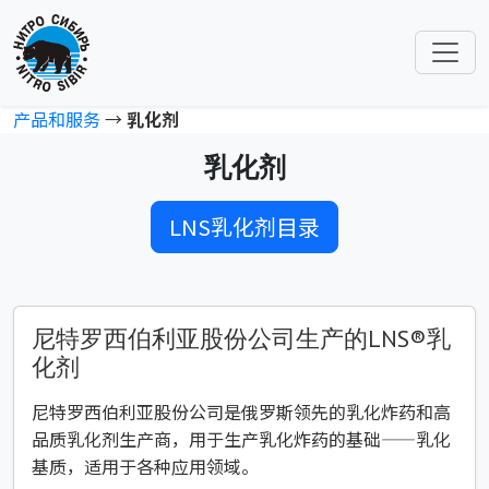
产品和服务
→
乳化剂
乳化剂
LNS乳化剂目录
尼特罗西伯利亚股份公司生产的LNS®乳
化剂
尼特罗西伯利亚股份公司是俄罗斯领先的乳化炸药和高
品质乳化剂生产商，用于生产乳化炸药的基础——乳化
基质，适用于各种应用领域。