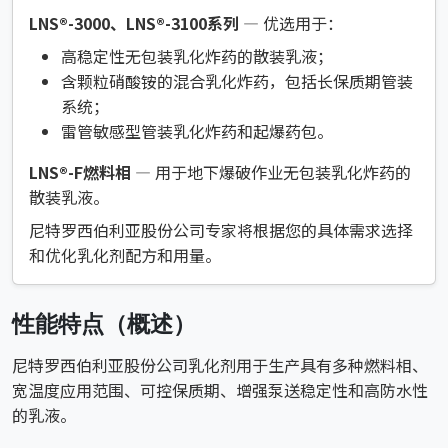
LNS®-3000、LNS®-3100系列
— 优选用于：
高稳定性无包装乳化炸药的散装乳液；
含颗粒硝酸铵的混合乳化炸药，包括长保质期管装
系统；
雷管敏感型管装乳化炸药和起爆药包。
LNS®-F燃料相
— 用于地下爆破作业无包装乳化炸药的
散装乳液。
尼特罗西伯利亚股份公司专家将根据您的具体需求选择
和优化乳化剂配方和用量。
性能特点（概述）
尼特罗西伯利亚股份公司乳化剂用于生产具有多种燃料相、
宽温度应用范围、可控保质期、增强泵送稳定性和高防水性
的乳液。